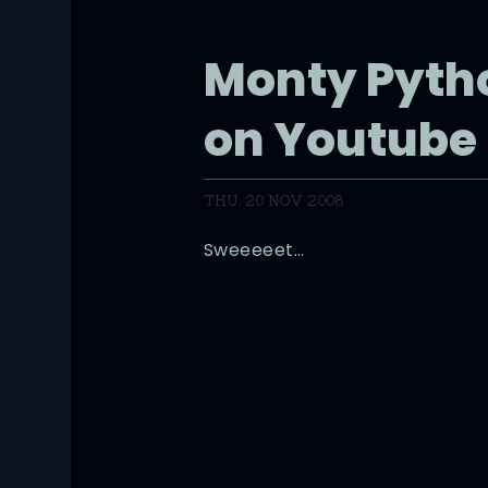
Monty Pyth
on Youtube
THU, 20 NOV 2008
Sweeeeet…